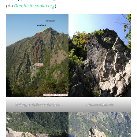
(da
Gambe in spalla.org
)
Sviluppo della via dei Geki
Attacco della via