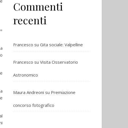
re
Commenti
recenti
 =
Francesco
su
Gita sociale: Valpelline
 a
ro
Francesco
su
Visita Osservatorio
me
Astronomico
da
Maura Andreoni
su
Premiazione
ne
concorso fotografico
al
ni