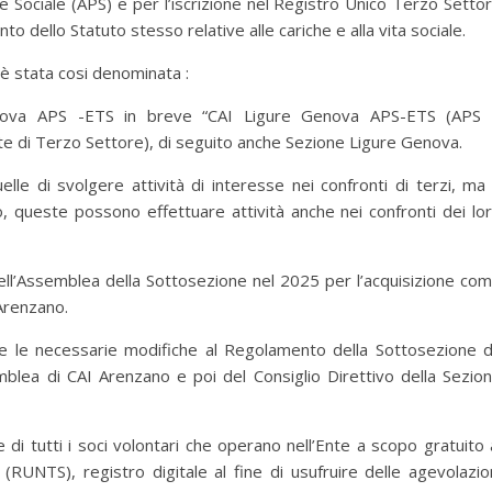
 Sociale (APS) e per l’iscrizione nel Registro Unico Terzo Setto
 dello Statuto stesso relative alle cariche e alla vita sociale.
è stata cosi denominata :
Genova APS -ETS in breve “CAI Ligure Genova APS-ETS (APS
e di Terzo Settore), di seguito anche Sezione Ligure Genova.
lle di svolgere attività di interesse nei confronti di terzi, ma
to, queste possono effettuare attività anche nei confronti dei lo
 dell’Assemblea della Sottosezione nel 2025 per l’acquisizione co
 Arenzano.
 le necessarie modifiche al Regolamento della Sottosezione 
mblea di CAI Arenzano e poi del Consiglio Direttivo della Sezio
ne di tutti i soci volontari che operano nell’Ente a scopo gratuito 
RUNTS), registro digitale al fine di usufruire delle agevolazio