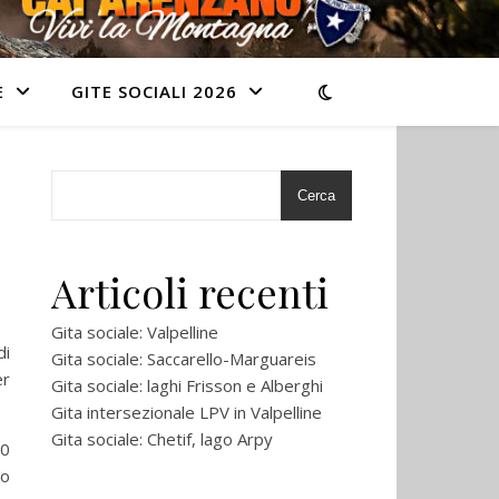
E
GITE SOCIALI 2026
Cerca
Articoli recenti
Gita sociale: Valpelline
di
Gita sociale: Saccarello-Marguareis
er
Gita sociale: laghi Frisson e Alberghi
Gita intersezionale LPV in Valpelline
Gita sociale: Chetif, lago Arpy
20
zo