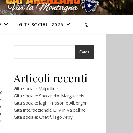
E
GITE SOCIALI 2026
Cerca
Articoli recenti
Gita sociale: Valpelline
io
Gita sociale: Saccarello-Marguareis
si
Gita sociale: laghi Frisson e Alberghi
 e
Gita intersezionale LPV in Valpelline
 e
Gita sociale: Chetif, lago Arpy
un
la