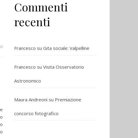
Commenti
recenti
to
Francesco
su
Gita sociale: Valpelline
Francesco
su
Visita Osservatorio
Astronomico
Maura Andreoni
su
Premiazione
 e
concorso fotografico
po
io
do