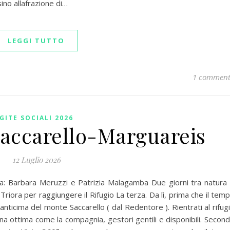
sino allafrazione di…
LEGGI TUTTO
1 commen
GITE SOCIALI 2026
 Saccarello-Marguareis
12 Luglio 2026
a: Barbara Meruzzi e Patrizia Malagamba Due giorni tra natura
riora per raggiungere il Rifugio La terza. Da lì, prima che il tem
nticima del monte Saccarello ( dal Redentore ). Rientrati al rifug
ena ottima come la compagnia, gestori gentili e disponibili. Secon