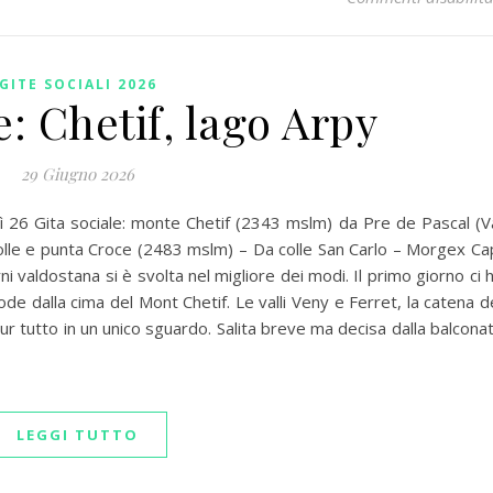
GITE SOCIALI 2026
e: Chetif, lago Arpy
29 Giugno 2026
26 Gita sociale: monte Chetif (2343 mslm) da Pre de Pascal (V
Colle e punta Croce (2483 mslm) – Da colle San Carlo – Morgex Ca
rni valdostana si è svolta nel migliore dei modi. Il primo giorno ci 
e dalla cima del Mont Chetif. Le valli Veny e Ferret, la catena d
ur tutto in un unico sguardo. Salita breve ma decisa dalla balcona
LEGGI TUTTO