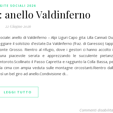
GITE SOCIALI 2026
: anello Valdinferno
22 Giugno 2026
le: anello di Valdinferno – Alpi Liguri Capo gita: Lilla Cannaò D
ggiare il solstizio d’estate.Da Valdinferno (fraz. di Garessio) tap
onte Grosso. Rientro al rifugio, dove i gestori ci hanno accolto 
 una piacevole serata e apprezzando le succulente pietan
oroto.Scollinato il Passo Capretta e raggiunto la Colla Bassa, p
la cima con ampia veduta sulle montagne circostanti.Rientro dal
ì un bel giro ad anello.Condivisione di…
LEGGI TUTTO
Commenti disabilita