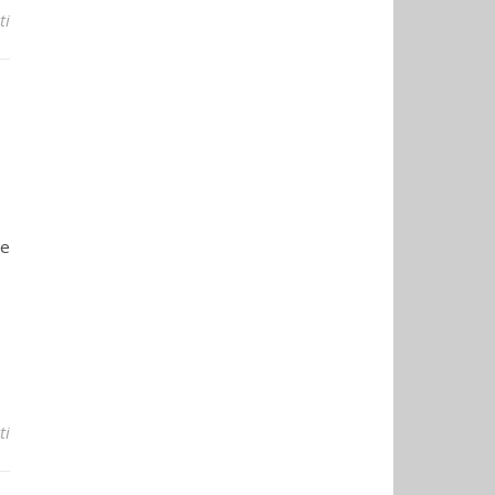
su Gita sociale: Chetif, lago Arpy
ti
 e
su Gita sociale: ferrata Bec Valetta
ti