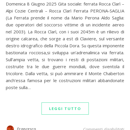
Domenica 8 Giugno 2025 Gita sociale: ferrata Rocca Clarì –
Alpi Cozie Centrali – Rocca Clarì Ferrata PERONA-SAGLIA
(La Ferrata prende il nome da Mario Perona Aldo Saglia:
due operatori del soccorso vittime di un incidente aereo
nel 2003). La Rocca Clarì, con i suoi 2045m è un rilievo di
origine calcarea, che sorge a est di Claviere, sul versante
destro idrografico della Piccola Dora. Su questa imponente
bastionata rocciosa,si sviluppa un’adrenalinica via ferrata.
Sull’ampia vetta, si trovano i resti di postazioni militari,
costruite tra le due guerre mondiali, dove sventola il
tricolore. Dalla vetta, si può ammirare il Monte Chaberton
anch’essa famosa per le costruzioni militari abbandonate
poste sulla…
LEGGI TUTTO
su 
Francesco
Commenti disabilitati