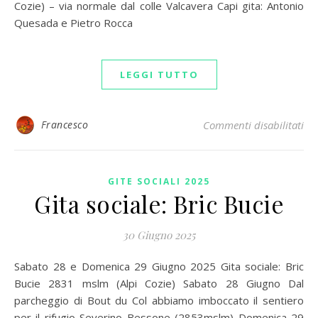
Cozie) – via normale dal colle Valcavera Capi gita: Antonio
Quesada e Pietro Rocca
LEGGI TUTTO
su 
Francesco
Commenti disabilitati
GITE SOCIALI 2025
Gita sociale: Bric Bucie
30 Giugno 2025
Sabato 28 e Domenica 29 Giugno 2025 Gita sociale: Bric
Bucie 2831 mslm (Alpi Cozie) Sabato 28 Giugno Dal
parcheggio di Bout du Col abbiamo imboccato il sentiero
per il rifugio Severino Bessone (2853mslm) Domenica 29