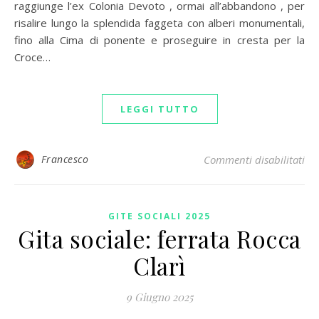
raggiunge l’ex Colonia Devoto , ormai all’abbandono , per
risalire lungo la splendida faggeta con alberi monumentali,
fino alla Cima di ponente e proseguire in cresta per la
Croce…
LEGGI TUTTO
su 
Francesco
Commenti disabilitati
GITE SOCIALI 2025
Gita sociale: ferrata Rocca
Clarì
9 Giugno 2025