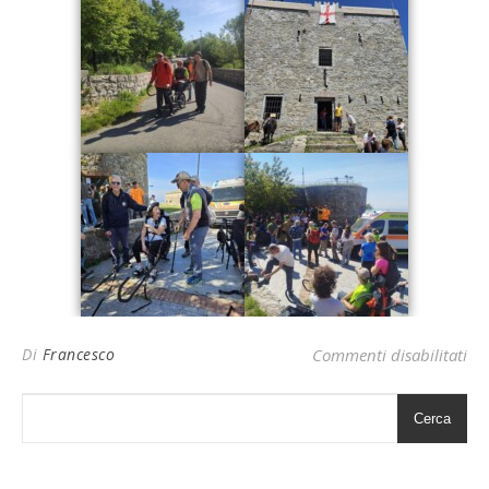
su 
Di
Francesco
Commenti disabilitati
Cerca