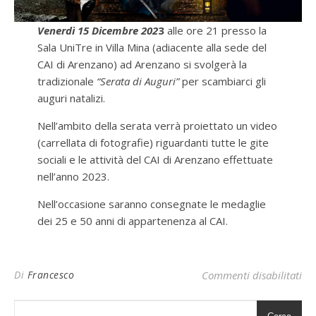
Venerdì 15 Dicembre 202
3
alle ore 21 presso la
Sala UniTre in Villa Mina (adiacente alla sede del
CAI di Arenzano) ad Arenzano si svolgerà la
tradizionale
“Serata di Auguri”
per scambiarci gli
auguri natalizi.
Nell’ambito della serata verrà proiettato un video
(carrellata di fotografie) riguardanti tutte le gite
sociali e le attività del CAI di Arenzano effettuate
nell’anno 2023.
Nell’occasione saranno consegnate le medaglie
dei 25 e 50 anni di appartenenza al CAI.
su 
Di
Francesco
Commenti disabilitati